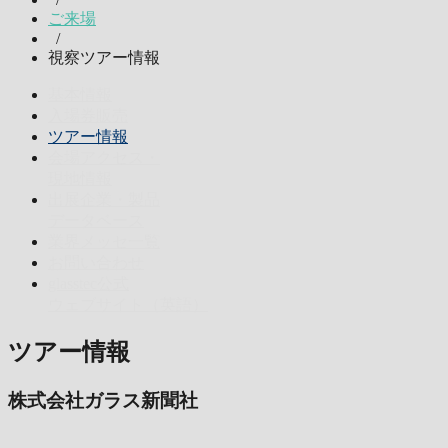
ご来場
/
視察ツアー情報
基本情報
入場券販売
ツアー情報
会場アクセス・
現地情報
出展企業・製品
データベース
業界メッセ一覧
お問い合わせ
glasstec公式
ウェブサイト（英語）
ツアー情報
株式会社ガラス新聞社