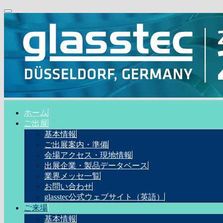
ホーム
ご出展
基本情報
ご出展案内・準備
会場アクセス・現地情報
出展企業・製品データベース
業界メッセ一覧
お問い合わせ
glasstec公式ウェブサイト（英語）
ご来場
基本情報