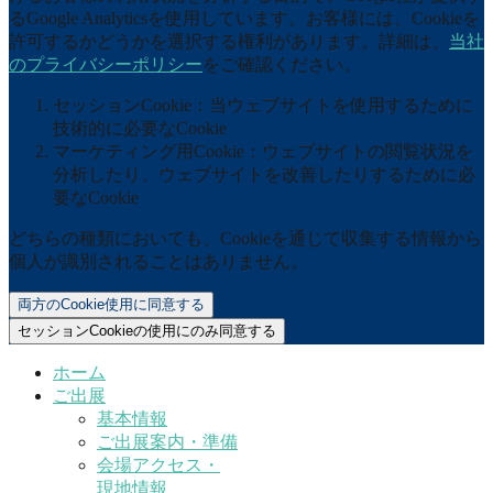
るGoogle Analyticsを使用しています。お客様には、Cookieを
許可するかどうかを選択する権利があります。詳細は、
当社
のプライバシーポリシー
をご確認ください。
セッションCookie：当ウェブサイトを使用するために
技術的に必要なCookie
マーケティング用Cookie：ウェブサイトの閲覧状況を
分析したり、ウェブサイトを改善したりするために必
要なCookie
どちらの種類においても、Cookieを通じて収集する情報から
個人が識別されることはありません。
両方のCookie使用に同意する
セッションCookieの使用にのみ同意する
ホーム
ご出展
基本情報
ご出展案内・準備
会場アクセス・
現地情報