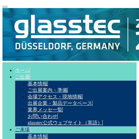
ホーム
ご出展
基本情報
ご出展案内・準備
会場アクセス・現地情報
出展企業・製品データベース
業界メッセ一覧
お問い合わせ
glasstec公式ウェブサイト（英語）
ご来場
基本情報