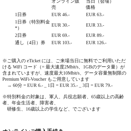
オンライン販
当日（会場）
売
価格
1日券
EUR 46.-
EUR 63.-
1日券（特別料金
EUR 30.-
EUR 33.-
*）
2日券
EUR 69.-
EUR 89.-
通し（4日）券
EUR 103.-
EUR 126.-
※ご購入の eTicket には、ご来場当日に無料でご利用いただ
ける WiFi コード（= 最大速度2Mbit/s、1GBのデータ量）が
含まれていますが、速度最大10Mbit/s、データ容量無制限の
Premium WiFi-Voucher もご用意しています
→ 60分 = EUR 6.- _ 1日 = EUR 35.- _ 3日 = EUR 79.-
※特別料金の対象は、軍人、兵役志願者、65歳以上の高齢
者、年金生活者、障害者、
研修生、16歳以上の学生など、でございます