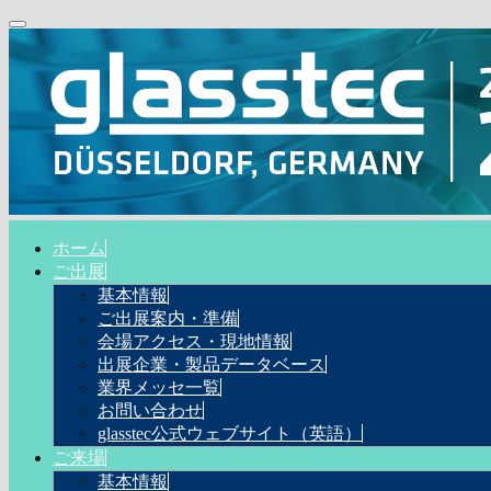
ホーム
ご出展
基本情報
ご出展案内・準備
会場アクセス・現地情報
出展企業・製品データベース
業界メッセ一覧
お問い合わせ
glasstec公式ウェブサイト（英語）
ご来場
基本情報