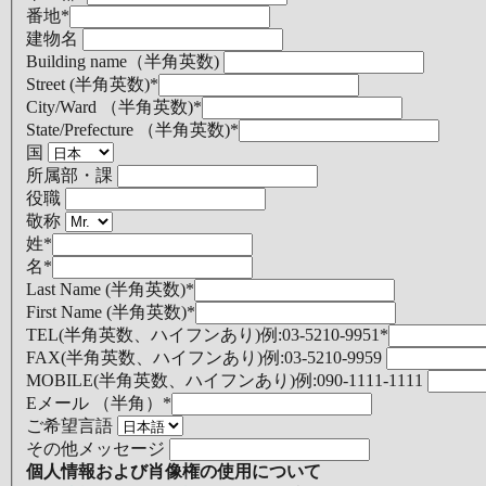
番地
*
建物名
Building name（半角英数)
Street (半角英数)
*
City/Ward （半角英数)
*
State/Prefecture （半角英数)
*
国
所属部・課
役職
敬称
姓
*
名
*
Last Name (半角英数)
*
First Name (半角英数)
*
TEL(半角英数、ハイフンあり)例:03-5210-9951
*
FAX(半角英数、ハイフンあり)例:03-5210-9959
MOBILE(半角英数、ハイフンあり)例:090-1111-1111
Eメール （半角）
*
ご希望言語
その他メッセージ
個人情報および肖像権の使用について