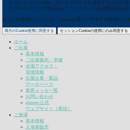
セッションCookie：当ウェブサイトを使用するために技術
マーケティング用Cookie：ウェブサイトの閲覧状況を
どちらの種類においても、Cookieを通じて収集する情報か
両方のCookie使用に同意する
セッションCookieの使用にのみ同意する
ホーム
ご出展
基本情報
ご出展案内・準備
会場アクセス・
現地情報
出展企業・製品
データベース
業界メッセ一覧
お問い合わせ
glasstec公式
ウェブサイト（英語）
ご来場
基本情報
入場券販売