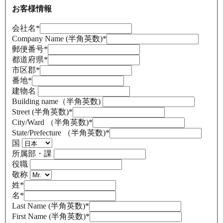
お客様情報
会社名
*
Company Name (半角英数)
*
郵便番号
*
都道府県
*
市区郡
*
番地
*
建物名
Building name（半角英数)
Street (半角英数)
*
City/Ward （半角英数)
*
State/Prefecture （半角英数)
*
国
所属部・課
役職
敬称
姓
*
名
*
Last Name (半角英数)
*
First Name (半角英数)
*