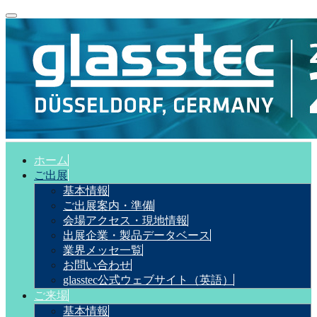
ホーム
ご出展
基本情報
ご出展案内・準備
会場アクセス・現地情報
出展企業・製品データベース
業界メッセ一覧
お問い合わせ
glasstec公式ウェブサイト（英語）
ご来場
基本情報